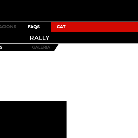
TICKETS
TUMBLR
FACEBOOK
TWITTER
YOUTUBE
ACIONS
FAQS
CAT
RALLY
S
GALERIA
VERT
BIG AIR