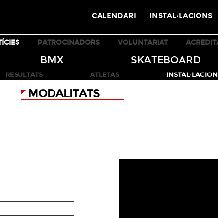
CALENDARI
INSTAL·LACIONS
ÍCIES
PATROCINADORS
VOLUNTARIAT
ACREDIT
BMX
SKATEBOARD
LIVE ESPN
RESULTATS
ATLETAS
INSTAL·LACION
MODALITATS
PARK
STREET
ARK-FINAL
8/05/13