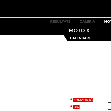
TICKETS
RESULTATS
GALERIA
NOT
MOTO X
CALENDARI
BMX
PARK
Imagina una piscina buida i
plena de rampes. Aquest és
l'escenari Park. El lloc on els
atletes hauran d'impressionar
els jutges a base d'agressivitat,
CALENDARI
varietat i originalitat als trucs.
Nosaltres posem l'escenari
ideal, ells posen la màgia a la
P
COMPETICIÓ
pista i tu, l'emoció a la grada.
1
DIA