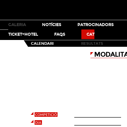
TICKETS
GALERIA
NOTÍCIES
PATROCINADORS
MOTO X
BMX
TICKET+HOTEL
FAQS
CAT
LIVE ESPN
CALENDARI
RESULTATS
MODALIT
MOTOX
BEST TRICK
Dos salts, dos trucs, dos vols a
l'aire. El que aconsegueixi
aixecar els aficionats del seient
i treure els números més alts
als jutges s'endurà l'èxit a casa.
CALENDARI
Sembla senzill, veritat?
BEST TRICK-FINAL
COMPETICIÓ
17/05/13
DIA