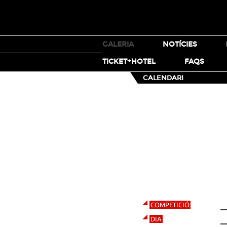
TICKETS
GALERIA
NOTÍCIES
MOTO X
TICKET+HOTEL
FAQS
CALENDARI
MOTOX
STEP UP
Ens avancem a allò que
pensaràs. Sí, és impossible. La
modalitat Step Up consisteix a
saltar amb una moto per sobre
d'una paret gairebé vertical de
CALENDARI
més de 9 metres d'alçària i
arribar a pujar la barra fins als 14
metres. Però vés preparant-te:
S
COMPETICIÓ
als X Games, impossible és
només una opinió.
1
DIA