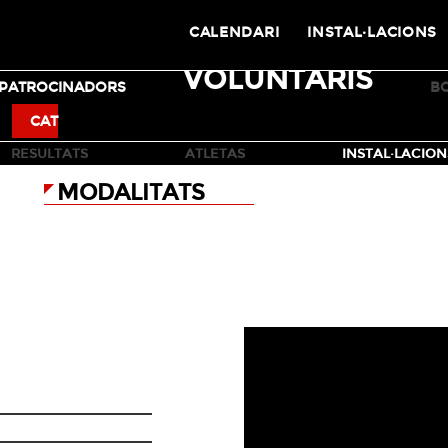
CALENDARI
INSTAL·LACIONS
VOLUNTARIS
PATROCINADORS
B
BMX
SKATEBOARD
CAT
LIVE ESPN
RESULTATS
ATLETAS
INSTAL·LACION
MODALITATS
BEST WHIP
FREESTYLE
TEP UP-FINAL
9/05/13