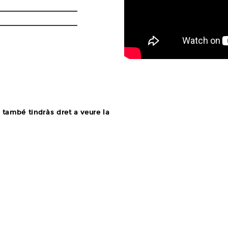
9:00
lau Sant Jordi
OMPRAR
també tindràs dret a veure la