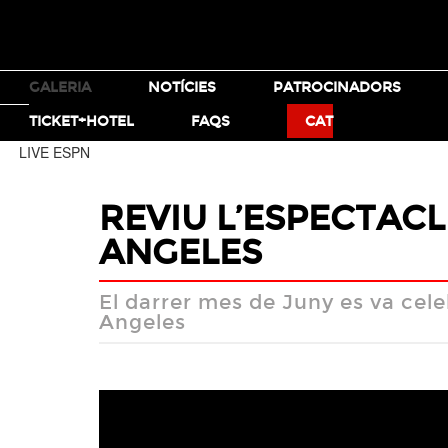
TICKETS
GALERIA
NOTÍCIES
PATROCINADORS
MOTO X
BMX
TICKET+HOTEL
FAQS
CAT
LIVE ESPN
REVIU L’ESPECTACL
ANGELES
El darrer mes de Juny es va cele
Angeles