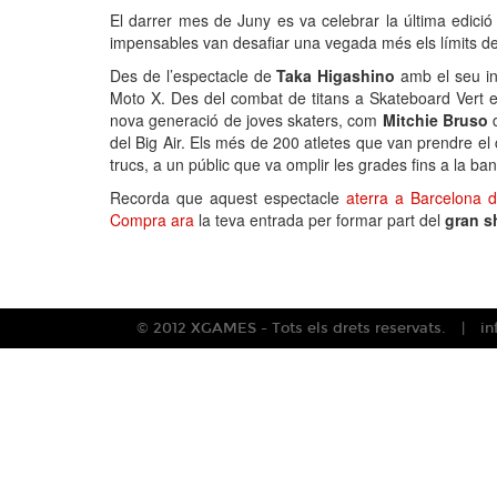
El darrer mes de Juny es va celebrar la última edició
impensables van desafiar una vegada més els límits de 
Des de l’espectacle de
Taka Higashino
amb el seu i
Moto X. Des del combat de titans a Skateboard Vert 
nova generació de joves skaters, com
Mitchie Bruso
d
del Big Air. Els més de 200 atletes que van prendre el 
trucs, a un públic que va omplir les grades fins a la 
Recorda que aquest espectacle
aterra a Barcelona d
Compra ara
la teva entrada per formar part del
gran s
© 2012 XGAMES - Tots els drets reservats.
i