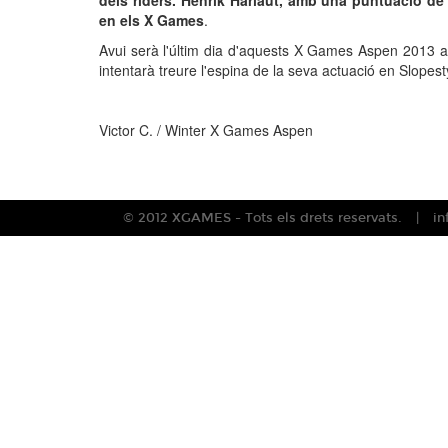
dels riders. Henrik Harlaut, amb una puntuació de 
en els X Games
.
Avui serà l'últim dia d'aquests X Games Aspen 2013 
intentarà treure l'espina de la seva actuació en Slopes
Victor C. / Winter X Games Aspen
© 2012 XGAMES - Tots els drets reservats.
i