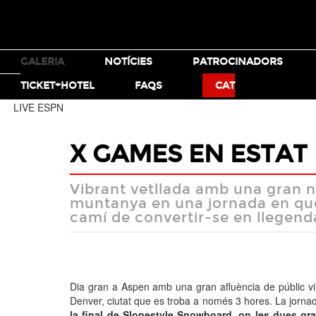
TICKETS
GALERIA
NOTÍCIES
PATROCINADORS
MOTO X
BMX
TICKET+HOTEL
FAQS
CAT
LIVE ESPN
X GAMES EN ESTAT
Vibrant vetllada amb una gran 
muntanya en una jornada en qu
camí de convertir-se en llegend
Dia gran a Aspen amb una gran afluència de públic vin
Denver, ciutat que es troba a només 3 hores. La jorna
la final de Slopestyle Snowboard, on les dues gr