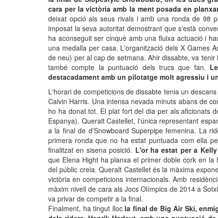
cara per la victòria amb la ment posada en planxar
deixat opció als seus rivals i amb una ronda de 98 p
imposat la seva autoritat demostrant que s'està conver
ha aconseguit ser cinquè amb una fluixa actuació i hau
una medalla per casa. L'organització dels X Games A
de neu) per al cap de setmana. Ahir dissabte, va tenir 
també compte la puntuació dels trucs que fan.
Le
destacadament amb un pilotatge molt agressiu i un
L'horari de competicions de dissabte tenia un descans 
Calvin Harris. Una intensa nevada minuts abans de co
ho ha donat tot. El plat fort del dia per als aficionat
Espanya). Queralt Castellet, l'única representant espa
a la final de d'Snowboard Superpipe femenina. La rider
primera ronda que no ha estat puntuada com ella pe
finalitzat en sisena posició.
L'or ha estat per a Kell
que Elena Hight ha planxa el primer doble cork en la 
del públic creia. Queralt Castellet és la màxima expone
victòria en competicions internacionals. Amb residènc
màxim nivell de cara als Jocs Olímpics de 2014 a Sotxi 
va privar de competir a la final.
Finalment, ha tingut lloc
la final de Big Air Ski, enmi