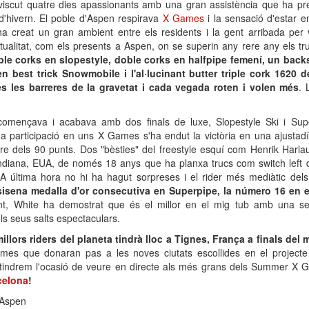
 viscut quatre dies apassionants amb una gran assistència que ha pre
 d'hivern. El poble d'Aspen respirava
X Games
i la sensació d'estar 
 ha creat un gran ambient entre els residents i la gent arribada per 
tualitat, com els presents a Aspen, on se superin any rere any els tr
iple corks en slopestyle, doble corks en halfpipe femení, un backs
en best trick Snowmobile i l'al·lucinant butter triple cork 1620 de
es les barreres de la gravetat i cada vegada roten i volen més
. 
omençava i acabava amb dos finals de luxe, Slopestyle Ski i Sup
 participació en uns X Games s'ha endut la victòria en una ajustadí
obre dels 90 punts. Dos "bèsties" del freestyle esquí com Henrik Har
Indiana, EUA, de només 18 anys que ha planxa trucs com switch left
A última hora no hi ha hagut sorpreses i el rider més mediàtic dels
sisena medalla d'or consecutiva en Superpipe, la número 16 en 
ront, White ha demostrat que és el millor en el mig tub amb una
ls seus salts espectaculars.
llors riders del planeta tindrà lloc a Tignes, França a finals del
mes que donaran pas a les noves ciutats escollides en el projecte 
tindrem l'ocasió de veure en directe als més grans dels Summer X
celona
!
 Aspen