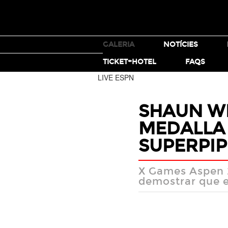
TICKETS
GALERIA
NOTÍCIES
MOTO X
TICKET+HOTEL
FAQS
LIVE ESPN
SHAUN WH
MEDALLA 
SUPERPIP
X Games Aspen 2
demostrar que el