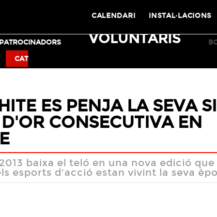
CALENDARI
INSTAL·LACIONS
VOLUNTARIS
PATROCINADORS
B
BMX
SKATEBOARD
CAT
ITE ES PENJA LA SEVA S
D'OR CONSECUTIVA EN
E
013 baixa el teló en una nova edició que 
s esports d'acció estan vivint la seva èp