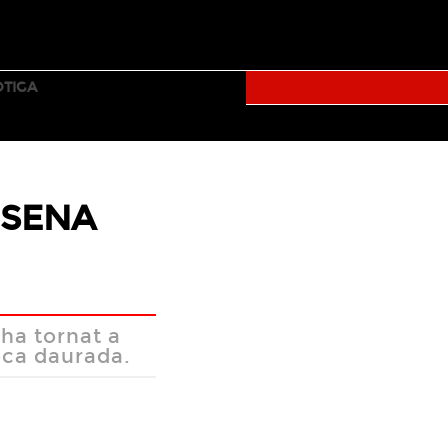
TICKETS
TUMBLR
FACEBOOK
TWITTER
YOUTUBE
OTIGA
RALLY
ISENA
ha tornat a
oca daurada.
Facebook
Twitter
Mail