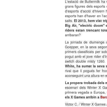
L'estació de Buttermilk ha
grans figures dels esports
d'esports d'acció d'hivern
esports han d'haver en l'ac
salts.
El 2013, hem vist tr
Big Air, "electric doom" 
riders estan trencant tot
arribaran?
La jornada de diumenge c
Goepper, en la seva segona
primers classificats per s
pogut amb el jove rider d'
switch double misty 1260. 
White, ha sumat la seva 
rival que li pogués fer f
aconseguint una altura en e
La propera trobada dels mi
escenari dels Winter X Ga
primera vegada a Europa, 
els X Games arribin a
Bar
Victor C. / Winter X Games