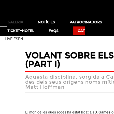
TICKETS
GALERIA
NOTÍCIES
PATROCINADORS
MOTO X
BMX
TICKET+HOTEL
FAQS
CAT
LIVE ESPN
VOLANT SOBRE ELS
(PART I)
Aquesta disciplina, sorgida a Ca
des dels seus orígens noms míti
Matt Hoffman
El món de les dues rodes ha estat lligat als
X Games
de