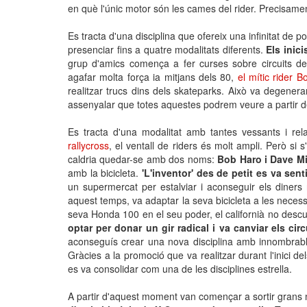
en què l'únic motor són les cames del rider. Precisam
Es tracta d'una disciplina que ofereix una infinitat de p
presenciar fins a quatre modalitats diferents.
Els inic
grup d'amics comença a fer curses sobre circuits de
agafar molta força ia mitjans dels 80,
el mític rider 
realitzar trucs dins dels skateparks. Això va degener
assenyalar que totes aquestes podrem veure a partir de
Es tracta d'una modalitat amb tantes vessants i re
rallycross
, el ventall de riders és molt ampli. Però si 
caldria quedar-se amb dos noms:
Bob Haro i Dave Mi
amb la bicicleta.
'L'inventor' des de petit es va sent
un supermercat per estalviar i aconseguir els diners
aquest temps, va adaptar la seva bicicleta a les necess
seva Honda 100 en el seu poder, el californià no descuida
optar per donar un gir radical i va canviar els cir
aconseguís crear una nova disciplina amb innombrables
Gràcies a la promoció que va realitzar durant l'inici de
es va consolidar com una de les disciplines estrella.
A partir d'aquest moment van començar a sortir grans