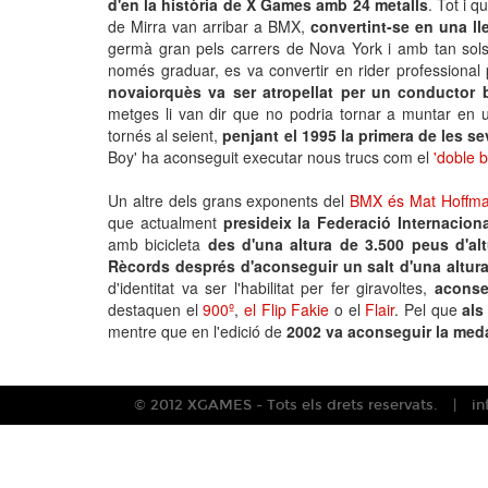
d'en la història de X Games amb 24 metalls
. Tot i 
de Mirra van arribar a BMX,
convertint-se en una ll
germà gran pels carrers de Nova York i amb tan sols
només graduar, es va convertir en rider professiona
novaiorquès va ser atropellat per un conductor 
metges li van dir que no podria tornar a muntar en una
tornés al seient,
penjant el 1995 la primera de les 
Boy' ha aconseguit executar nous trucs com el
'doble b
Un altre dels grans exponents del
BMX és Mat Hoffm
que actualment
presideix la Federació Internacion
amb bicicleta
des d'una altura de 3.500 peus d'alt
Rècords després d'aconseguir un salt d'una altur
d'identitat va ser l'habilitat per fer giravoltes,
aconse
destaquen el
900º
,
el Flip Fakie
o el
Flair
. Pel que
als
mentre que en l'edició de
2002 va aconseguir la meda
© 2012 XGAMES - Tots els drets reservats.
i