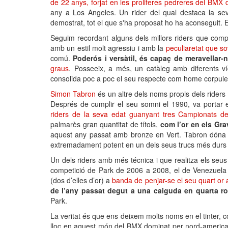
de 22 anys, forjat en les proliferes pedreres del BMX
any a Los Angeles. Un rider del qual destaca la seva
demostrat, tot el que s'ha proposat ho ha aconseguit. E
Seguim recordant alguns dels millors riders que com
amb un estil molt agressiu i amb la
peculiaretat que so
comú.
Poderós i versàtil, és capaç de meravellar-no
graus
. Posseeix, a més, un catàleg amb diferents ví
consolida poc a poc el seu respecte com home corpulent
Simon Tabron
és un altre dels noms propis dels rider
Després de cumplir el seu somni el 1990, va portar el
riders de la seva edat guanyant tres Campionats 
palmarès gran quantitat de títols,
c
om l’or en els Gr
aquest any passat amb bronze en Vert. Tabron dóna un 
extremadament potent en un dels seus trucs més durs
Un dels riders amb més técnica i que realitza els seu
competició de Park de 2006 a 2008, el de Venezuela 
(dos d’elles d’or) a
banda de penjar-se el seu quart or
de l’any passat degut a una caiguda en quarta r
Park.
La veritat és que ens deixem molts noms en el tinter, co
lloc en aquest món del BMX dominat per nord-americ