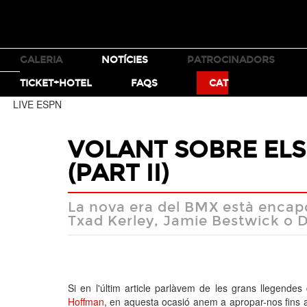
TICKETS
GALERIA
NOTÍCIES
PATROCINADORS
MOTO X
BMX
TICKET+HOTEL
FAQS
CAT
LIVE ESPN
VOLANT SOBRE ELS
(PART II)
La nova era del BMX està encap
Txad Kerley, Jamie Bestwick o D
Si en l'últim article parlàvem de les grans llegendes
Hoffman
, en aquesta ocasió anem a apropar-nos fins 