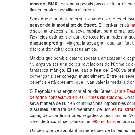
món del BMX
i pels seus pedals passa el futur d'una
fins en quatre modalitats diferents.
Sens dubte un dels referents d'aquest grup és el jo
senyor de la modalitat de Street
. El nord-americà
ha
disciplina gràcies a la seva habilitat paranormal sob
Reynolds està sent el punt de totes les mirades ja qu
d'aquest prodigi
. Malgrat la seva gran qualitat i fu
diferent d'envoltar dels seus amics.
Un dels que sembla estar disposat a arrabassar el cep
19 anys va ser una de les revelacions de l'última edic
fantàstica màniga. El seu salt a l'elit del BMX va ar
començar a ser conegut mundialment. Entre les seves
beneficis està obtenint i que li van valer la medalla d'or
Si Reynolds s'ha erigit com el rei del Street,
Jamie Bes
de forma consecutiva en les últimes sis edicions
. Consi
seva manera de fluir en combinacions impossibles com el
X Games
. Un altre dels 'veterans' del lloc
és l'austra
capaç de pujar fins a dues vegades al podi tant en Ver
nivell de trucs va ser planxar un
'900 no hander'
una co
Un dels que ve apuntant maneres des de fa temps i est