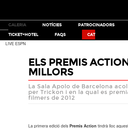
TICKETS
GALERIA
NOTÍCIES
PATROCINADORS
MOTO X
BMX
TICKET+HOTEL
FAQS
CAT
LIVE ESPN
ELS PREMIS ACTIO
MILLORS
La Sala Apolo de Barcelona acol
per Trickon i en la qual es premia
filmers de 2012
La primera edició dels
Premis Action
tindrà lloc aquest