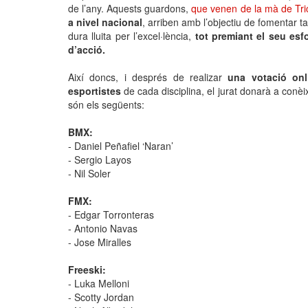
de l’any. Aquests guardons,
que venen de la mà de Tri
a nivel nacional
, arriben amb l’objectiu de fomentar ta
dura lluita per l’excel·lència,
tot premiant el seu esfo
d’acció.
Així doncs, i després de realizar
una votació onl
esportistes
de cada disciplina, el jurat donarà a conè
són els següents:
BMX:
- Daniel Peñafiel ‘Naran’
- Sergio Layos
- Nil Soler
FMX:
- Edgar Torronteras
- Antonio Navas
- Jose Miralles
Freeski:
- Luka Melloni
- Scotty Jordan