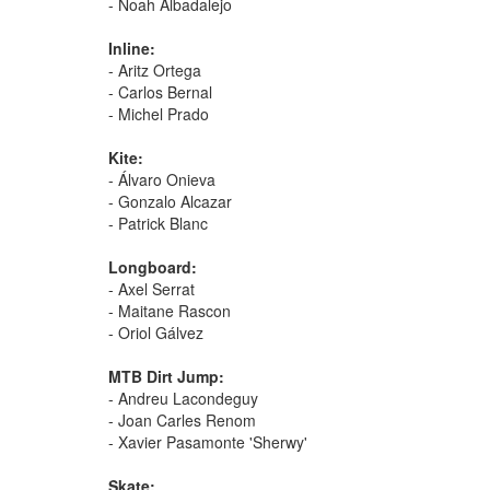
- Noah Albadalejo
Inline:
- Aritz Ortega
- Carlos Bernal
- Michel Prado
Kite:
- Álvaro Onieva
- Gonzalo Alcazar
- Patrick Blanc
Longboard:
- Axel Serrat
- Maitane Rascon
- Oriol Gálvez
MTB Dirt Jump:
- Andreu Lacondeguy
- Joan Carles Renom
- Xavier Pasamonte 'Sherwy'
Skate: