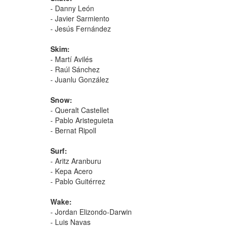
- Danny León
- Javier Sarmiento
- Jesús Fernández
Skim:
- Martí Avilés
- Raúl Sánchez
- Juanlu González
Snow:
- Queralt Castellet
- Pablo Aristeguieta
- Bernat Ripoll
Surf:
- Aritz Aranburu
- Kepa Acero
- Pablo Guitérrez
Wake:
- Jordan Elizondo-Darwin
- Luis Navas