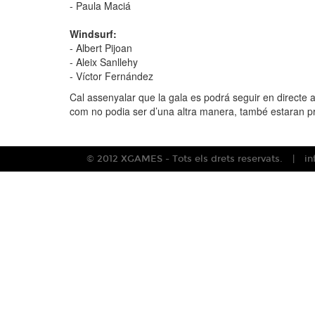
- Paula Maciá
Windsurf:
- Albert Pijoan
- Aleix Sanllehy
- Víctor Fernández
Cal assenyalar que la gala es podrá seguir en directe 
com no podia ser d’una altra manera, també estaran pr
© 2012 XGAMES - Tots els drets reservats.
i