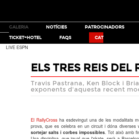
TICKETS
GALERIA
NOTÍCIES
PATROCINADORS
MOTO X
BMX
TICKET+HOTEL
FAQS
CAT
LIVE ESPN
ELS TRES REIS DEL
Travis Pastrana, Ken Block i Br
exponents d'aquesta recent mod
El RallyCross
ha esdevingut una de les modalitats m
prova, que es celebra en un circuit i dóna diverses v
sortejar salts
i corbes impossibles
. Tot això amb f
Una disciplina, que igual que l'skate, serà a Barcelo