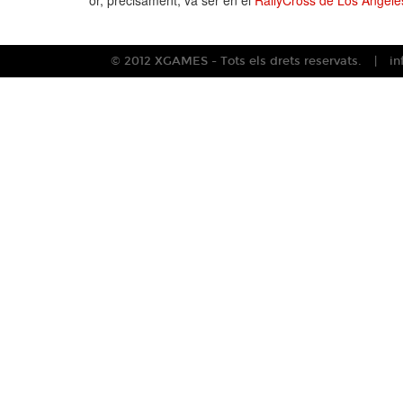
or, precisament, va ser en el
RallyCross de Los Angele
© 2012 XGAMES - Tots els drets reservats.
i