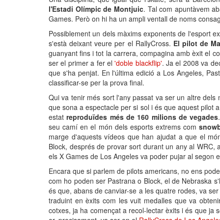
l'Estadi Olímpic de Montjuic
. Tal com apuntàvem aba
Games. Però on hi ha un ampli ventall de noms consag
Possiblement un dels màxims exponents de l'esport ex
s'està deixant veure per el RallyCross.
El pilot de M
guanyant fins i tot la carrera, compagina amb èxit el co
ser el primer a fer el
'doble blackflip'
. Ja el 2008 va dec
que s'ha penjat. En l'última edició a Los Angeles, Past
classificar-se per la prova final.
Qui va tenir més sort l'any passat va ser un altre dels 
que sona a espectacle per si sol i és que aquest pilot
estat
reproduïdes més de 160 milions de vegades
seu camí en el món dels esports extrems com
snowb
marge d'aquests vídeos que han ajudat a que el món d
Block, després de provar sort durant un any al WRC, ac
els X Games de Los Angeles va poder pujar al segon e
Encara que si parlem de pilots americans, no ens podem
com ho poden ser Pastrana o Block, el de Nebraska s'
és que, abans de canviar-se a les quatre rodes, va ser 
traduint en èxits com les vuit medalles que va obten
cotxes, ja ha començat a recol-lectar èxits i és que ja 