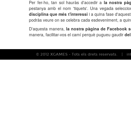
Per fer-ho, tan sol hauràs d'accedir a
la nostra pà
pestanya amb el nom 'tiquets'. Una vegada selecci
disciplina que més t'interessi
i a quina fase d'aques
podràs veure on se celebra cada esdeveniment, a quina 
D'aquesta manera,
la nostra pàgina de Facebook s
manera, facilitar-vos el camí perquè pugueu gaudir
del
© 2012 XGAMES - Tots els drets reservats.
i