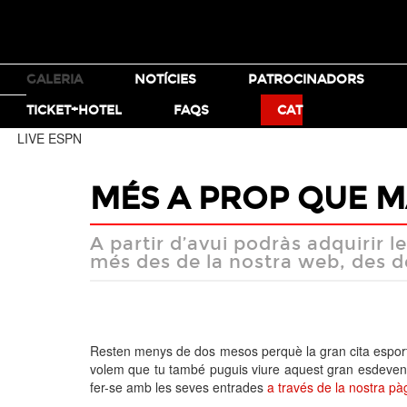
TICKETS
GALERIA
NOTÍCIES
PATROCINADORS
MOTO X
BMX
TICKET+HOTEL
FAQS
CAT
LIVE ESPN
MÉS A PROP QUE M
A partir d’avui podràs adquirir 
més des de la nostra web, des d
Resten menys de dos mesos perquè la gran cita esportiv
volem que tu també puguis viure aquest gran esdevenim
fer-se amb les seves entrades
a través de la nostra pà