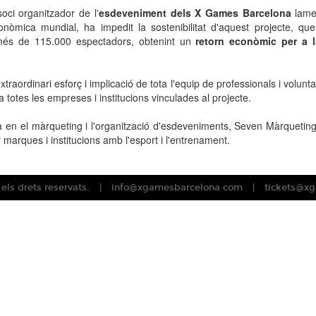
oci
organitzador de l'
esdeveniment
dels X
Games
Barcelona
lame
onòmica
mundial
,
ha impedit
la sostenibilitat d'aquest
projecte
,
que
més
de 115.000
espectadors
,
obtenint un
retorn econòmic
per a l
extraordinari
esforç i implicació
de tota
l'equip de professionals
i
volunta
a totes
les
empreses
i institucions
vinculades
al projecte
.
a
en el màrqueting
i
l'organització d'esdeveniments
,
Seven
Màrquetin
r
marques
i institucions
amb l'esport
i
l'entrenament
.
ls drets reservats.
info@xgamesbarcelona.com
tickets@x