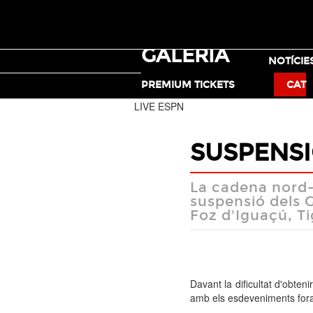
GALERIA
TICKETS
NOTÍCIE
MOTO X
PREMIUM TICKETS
CAT
LIVE ESPN
SUSPENSI
La cadena nord-
suspensió dels 
Foz d'Iguaçú, Ti
Davant la
dificultat
d'obtenir
amb els
esdeveniments for