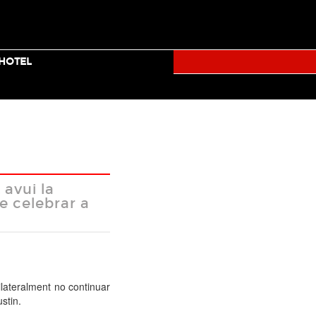
TICKETS
TUMBLR
FACEBOOK
TWITTER
YOUTUBE
+HOTEL
RALLY
avui la
e celebrar a
Facebook
Twitter
Mail
ilateralment
no
continuar
ustin
.