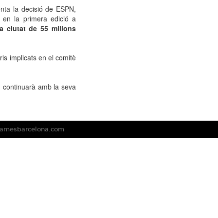
nta
la decisió de
ESPN
,
 en la primera
edició
a
a ciutat
de 55 milions
ris
implicats
en el comitè
g
continuarà amb la seva
gamesbarcelona.com