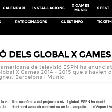
X GAMES
CALENDARI
INSTAL·LACIONS
X FEST
MUSIC
S
PATROCINADORS
GUEST INFO
TICKET
BMX
SKATEBOARD
Ó DELS GLOBAL X GAMES
americana de televisió ESPN ha anunciat 
Global X Games 2014 - 2015 que s'havien d
gnes, Barcelona i Munic.
 la
viabilitat
econòmica del
projecte
a nivell global
,
ESPN
ha decidit
un
a
del territori
nord-americà
centrant-se en
les
competicions
d'Aspen
i A