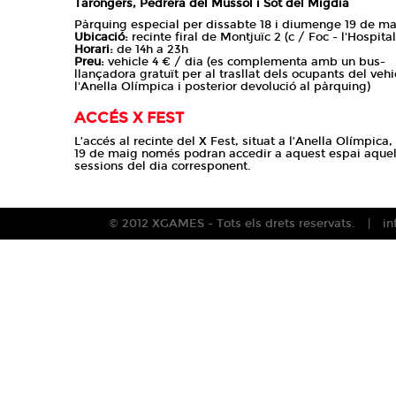
Tarongers, Pedrera del Mussol i Sot del Migdia
Pàrquing especial per dissabte 18 i diumenge 19 de ma
Ubicació:
recinte firal de Montjuïc 2 (c / Foc - l'Hospital
Horari:
de 14h a 23h
Preu:
vehicle 4 € / dia (es complementa amb un bus-
llançadora gratuït per al trasllat dels ocupants del vehi
l'Anella Olímpica i posterior devolució al pàrquing)
ACCÉS X FEST
L’accés al recinte del X Fest, situat a l’Anella Olímpica,
19 de maig només podran accedir a aquest espai aquell
sessions del dia corresponent.
© 2012 XGAMES - Tots els drets reservats.
i