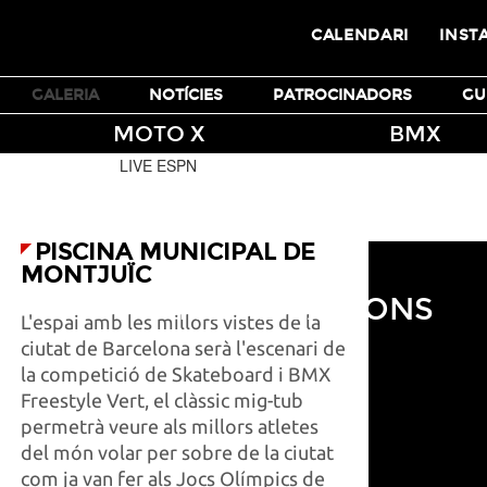
CALENDARI
INST
TICKETS
GALERIA
NOTÍCIES
PATROCINADORS
GU
MOTO X
BMX
LIVE ESPN
PISCINA MUNICIPAL DE
MONTJUÏC
INSTAL·LACIONS
L'espai amb les millors vistes de la
ciutat de Barcelona serà l'escenari de
la competició de Skateboard i BMX
Freestyle Vert, el clàssic mig-tub
permetrà veure als millors atletes
del món volar per sobre de la ciutat
com ja van fer als Jocs Olímpics de