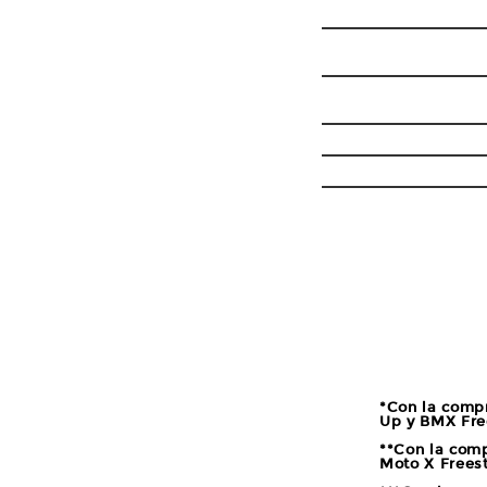
FINAL
ENDURO X MEN'S-
ROUNDS&FINAL; **
ENDURO X
WOMEN'S-FINAL **
FREESTYLE-FINAL **
BEST WHIP-FINAL *
STEP UP-FINAL ***
*Con la compr
Up y BMX Free
**Con la comp
Moto X Freest