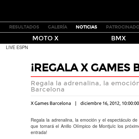
TICKETS
RESULTADOS
GALERÍA
NOTICIAS
PATROCINAD
MOTO X
BMX
LIVE ESPN
¡REGALA X GAMES 
Regala la adrenalina, la emoció
Barcelona
X Games Barcelona
diciembre 16, 2012, 10:00:0
Regala la adrenalina, la emoción y el espectáculo de
que tomará el Anillo Olímpico de Montjuïc los próx
entrada!