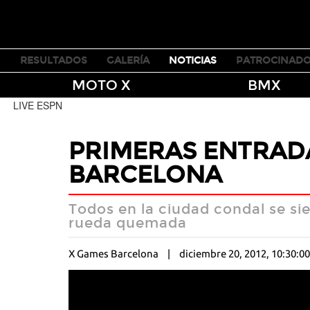
TICKETS
RESULTADOS
GALERÍA
NOTICIAS
PATROCINAD
MOTO X
BMX
LIVE ESPN
PRIMERAS ENTRAD
BARCELONA
Todos en la ciudad condal se sie
rueda quemada
X Games Barcelona
diciembre 20, 2012, 10:30:0