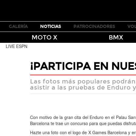
TICKETS
GALERÍA
NOTICIAS
PATROCINADORES
VO
MOTO X
BMX
LIVE ESPN
¡PARTICIPA EN NU
Las fotos más populares podrán
asistir a las pruebas de Enduro
Con motivo de la gran cita del Enduro en el Palau Sant
Barcelona te trae un concurso para que puedas disfru
Hazte una foto con el logo de X Games Barcelona y en