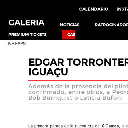
CALENDARIO
INST
GALERÍA
TICKETS
NOTICIAS
PATROCINADO
MOTO X
BMX
PREMIUM TICKETS
CAS
LIVE ESPN
EDGAR TORRONTER
IGUAÇU
Además de la presencia del pilo
confirmado, entre otros, a Pedr
Bob Burnquist o Leticia Bufoni
La primera parada de la nueva era de
X Games
, la