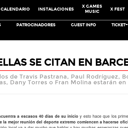
X GAMES
CALENDARIO
INSTALACIONES
X FEST
MUSIC
S
PATROCINADORES
GUEST INFO
TICKET
BMX
SKATEBOARD
ELLAS SE CITAN EN BAR
s de Travis Pastrana, Paul Rodríguez, B
as, Dany Torres o Fran Molina estarán e
cuentra a escasos 40 días de su inicio
y esto hace que los prim
e la mejor reunión del deporte extremo comiencen a hacerse ofic
tación local va a dar mucho que hablar y hay muchas esperanzas pues