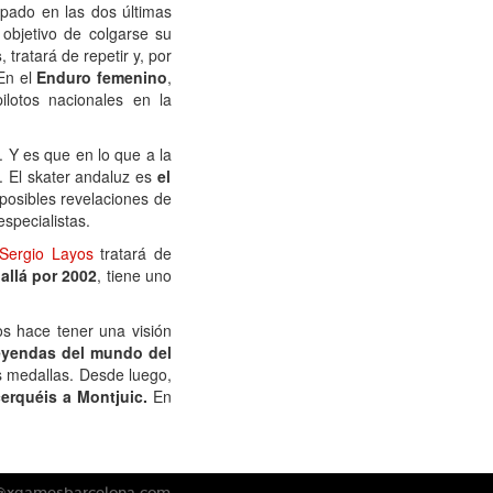
ipado en las dos últimas
o objetivo de colgarse su
s
, tratará de repetir y, por
 En el
Enduro femenino
,
lotos nacionales en la
 Y es que en lo que a la
. El skater andaluz es
el
posibles revelaciones de
specialistas.
Sergio Layos
tratará de
allá por 2002
, tiene uno
s hace tener una visión
eyendas del mundo del
s medallas. Desde luego,
erquéis a Montjuic.
En