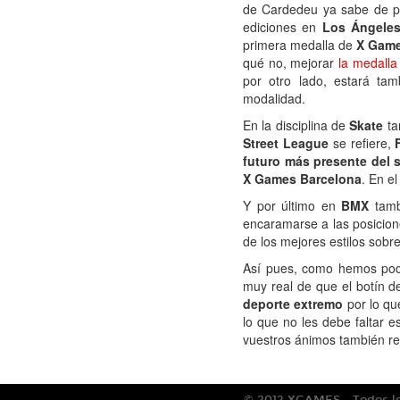
de Cardedeu ya sabe de p
ediciones en
Los Ángele
primera medalla de
X Gam
qué no, mejorar
la medall
por otro lado, estará ta
modalidad.
En la disciplina de
Skate
ta
Street League
se refiere,
futuro más presente del 
X Games Barcelona
. En e
Y por último en
BMX
tamb
encaramarse a las posicion
de los mejores estilos sobre
Así pues, como hemos podid
muy real de que el botín d
deporte extremo
por lo qu
lo que no les debe faltar 
vuestros ánimos también resi