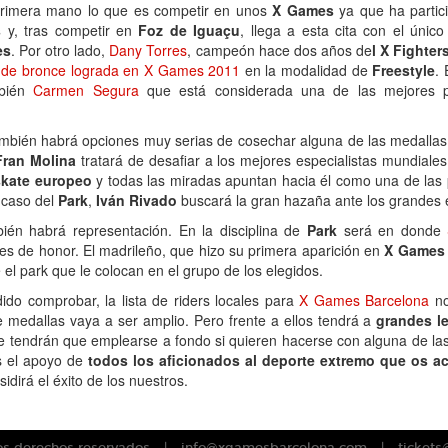
rimera mano lo que es competir en unos
X Games
ya que ha partic
s
y, tras competir en
Foz de Iguaçu
, llega a esta cita con el únic
es
. Por otro lado,
Dany Torres
, campeón hace dos años de
l X Fighter
a de bronce lograda en X Games 2011
en la modalidad de
Freestyle
.
mbién
Carmen Segura
que está considerada una de las mejores pi
mbién habrá opciones muy serias de cosechar alguna de las medallas.
Fran Molina
tratará de desafiar a los mejores especialistas mundiales
skate europeo
y todas las miradas apuntan hacia él como una de las 
l caso del
Park
,
Iván Rivado
buscará la gran hazaña ante los grandes e
ién habrá representación. En la disciplina de
Park
será en donde
es de honor. El madrileño, que hizo su primera aparición en
X Games 
 el park que le colocan en el grupo de los elegidos.
o comprobar, la lista de riders locales para
X Games Barcelona
no
e medallas vaya a ser amplio. Pero frente a ellos tendrá a
grandes l
e tendrán que emplearse a fondo si quieren hacerse con alguna de la
es el apoyo de
todos los aficionados al deporte extremo que os ac
dirá el éxito de los nuestros.