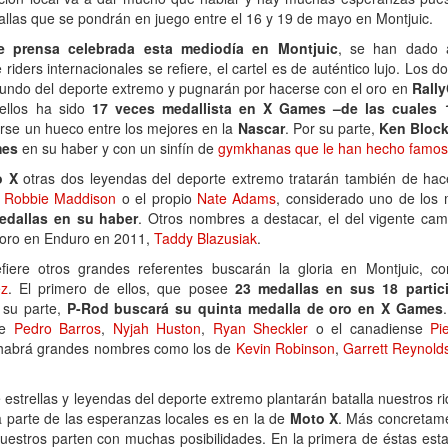
allas que se pondrán en juego entre el 16 y 19 de mayo en Montjuic.
e prensa celebrada esta mediodía en Montjuic
, se han dado 
 riders internacionales se refiere, el cartel es de auténtico lujo. Los
undo del deporte extremo y pugnarán por hacerse con el oro en
Rall
ellos ha sido
17 veces medallista en X Games –de las cuales 
rse un hueco entre los mejores en la
Nascar
. Por su parte,
Ken Bloc
mes
en su haber y con un sinfín de
gymkhanas que le han hecho famoso
o X
otras dos leyendas del deporte extremo tratarán también de hac
e
Robbie Maddison
o el propio
Nate Adams
, considerado uno de los m
dallas en su haber
. Otros nombres a destacar, el del vigente c
 oro en Enduro en 2011,
Taddy Blazusiak
.
fiere otros grandes referentes buscarán la gloria en Montjuic,
ez
. El primero de ellos, que posee
23 medallas en sus 18 partic
 su parte,
P-Rod buscará su quinta medalla de oro en X Games
de
Pedro Barros
,
Nyjah Huston
,
Ryan Sheckler
o el canadiense
Pi
habrá grandes nombres como los de
Kevin Robinson
,
Garrett Reynold
estrellas y leyendas del deporte extremo plantarán batalla nuestros r
parte de las esperanzas locales es en la de
Moto X
. Más concretam
uestros parten con muchas posibilidades. En la primera de éstas est