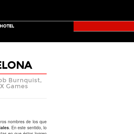
TICKETS
TUMBLR
FACEBOOK
TWITTER
YOUTUBE
+HOTEL
RALLY
CELONA
ob Burnquist,
n X Games
Facebook
Twitter
Mail
eros nombres de los que
iales
. En este sentido, lo
tas en que éstos logren