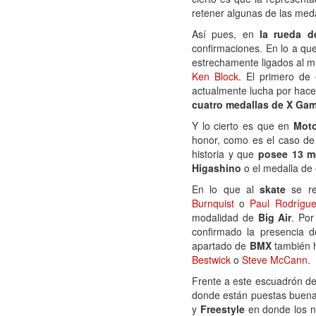
retener algunas de las med
Así pues, en
l
a rueda d
confirmaciones. En lo a que
estrechamente ligados al m
Ken Block
. El primero de 
actualmente lucha por hace
cuatro medallas de X Ga
Y lo cierto es que en
Mot
honor, como es el caso d
historia y que
posee 13 me
Higashino
o el medalla de
En lo que al
skate
se re
Burnquist
o
Paul Rodrígu
modalidad de
Big Air
. Por
confirmado la presencia 
apartado de
BMX
también 
Bestwick
o
Steve McCann
.
Frente a este escuadrón de 
donde están puestas buena 
y
Freestyle
en donde los n