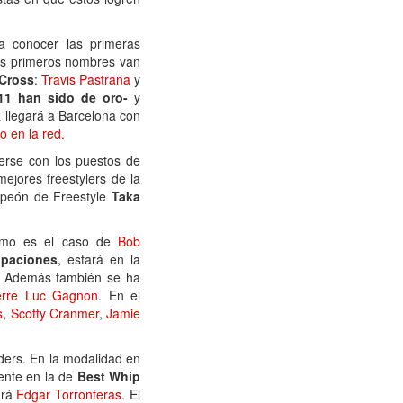
a conocer las primeras
 dos primeros nombres van
yCross
:
Travis Pastrana
y
11 han sido de oro-
y
k
llegará a Barcelona con
 en la red.
erse con los puestos de
ejores freestylers de la
ampeón de Freestyle
Taka
 como es el caso de
Bob
ipaciones
, estará en la
. Además también se ha
erre Luc Gagnon
. En el
s
,
Scotty Cranmer
,
Jamie
iders. En la modalidad en
ente en la de
Best Whip
ará
Edgar Torronteras
. El