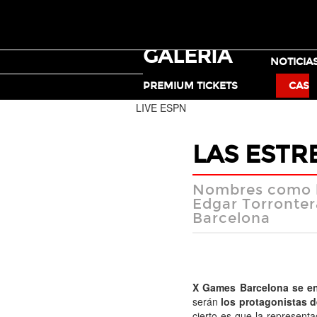
GALERÍA
TICKETS
NOTICIA
MOTO X
PREMIUM TICKETS
CAS
LIVE ESPN
LAS ESTR
Nombres como lo
Edgar Torronter
Barcelona
X Games Barcelona se en
serán
los protagonistas d
cierto es que la represen