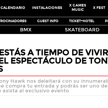
X GAMES
CALENDARIO
INSTALACIONES
X FEST
MUSIC
TROCINADORES
GUEST INFO
TICKET+HOTEL
P
BMX
SKATEBOARD
ESTÁS A TIEMPO DE VIVIR
EL ESPECTÁCULO DE TO
S
Tony Hawk nos deleitará con su innumerab
ue compra tu entrada y podrás ser uno de
 asista al exclusivo evento