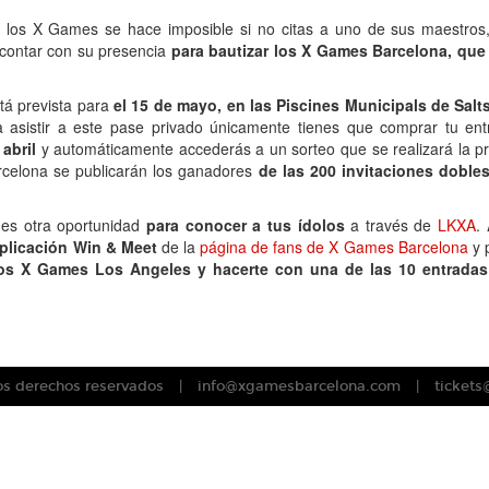
y los X Games se hace imposible si no citas a uno de sus maestro
 contar con su presencia
para bautizar los X Games Barcelona, que 
tá prevista para
el 15 de mayo, en las Piscines Municipals de Salts
 asistir a este pase privado únicamente tienes que comprar tu e
abril
y automáticamente accederás a un sorteo que se realizará la 
celona se publicarán los ganadores
de las 200 invitaciones doble
nes otra oportunidad
para conocer a tus ídolos
a través de
LKXA
.
aplicación Win & Meet
de la
página de fans de X Games Barcelona
y 
 los X Games Los Angeles y hacerte con una de las 10 entrada
s derechos reservados
info@xgamesbarcelona.com
ticket