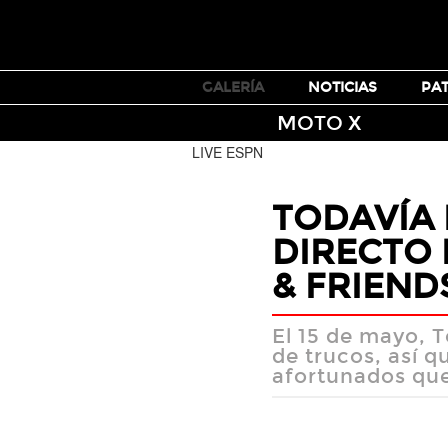
TICKETS
GALERÍA
NOTICIAS
PA
MOTO X
LIVE ESPN
TODAVÍA 
DIRECTO 
& FRIEND
El 15 de mayo, 
de trucos, así q
afortunados que