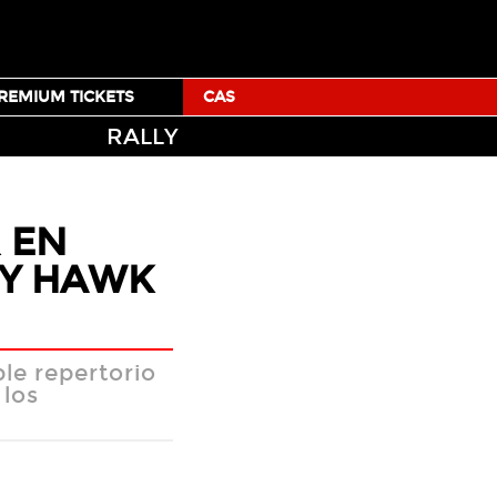
TICKETS
TUMBLR
FACEBOOK
TWITTER
YOUTUBE
REMIUM TICKETS
CAS
RALLY
 EN
NY HAWK
le repertorio
 los
Facebook
Twitter
Mail