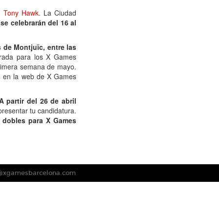
s,
Tony Hawk
. La Ciudad
se celebrarán del 16 al
 de Montjuïc, entre las
ntrada para los X Games
primera semana de mayo.
s
en la web de X Games
A partir del 26 de abril
presentar tu candidatura.
s dobles para X Games
s@xgamesbarcelona.com