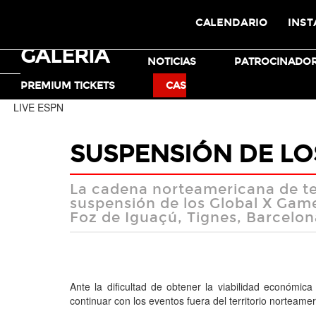
CALENDARIO
INST
GALERÍA
TICKETS
NOTICIAS
PATROCINADO
MOTO X
BMX
PREMIUM TICKETS
CAS
LIVE ESPN
SUSPENSIÓN DE LO
La cadena norteamericana de te
suspensión de los Global X Game
Foz de Iguaçú, Tignes, Barcelo
Ante la dificultad de obtener la viabilidad económic
continuar con los eventos fuera del territorio norteam