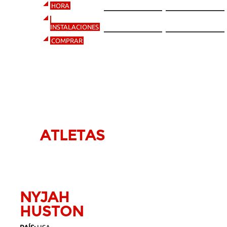
veteranos.
14:30
16:00
HORA
Explanada Anillo
Explanada Anillo
Olímpico
Olímpico
INSTALACIONES
COMPRAR
COMPRAR
COMPRAR
ATLETAS
NYJAH
HUSTON