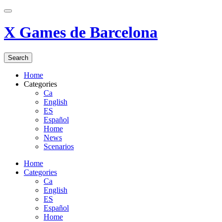
X Games de Barcelona
Search
Home
Categories
Ca
English
ES
Español
Home
News
Scenarios
Home
Categories
Ca
English
ES
Español
Home