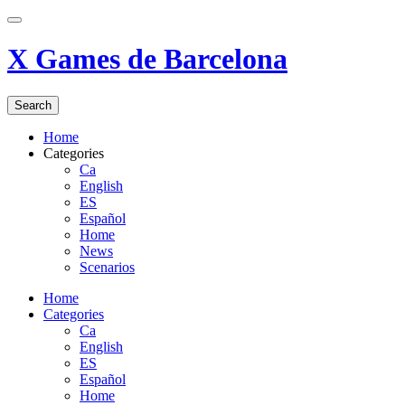
X Games de Barcelona
Search
Home
Categories
Ca
English
ES
Español
Home
News
Scenarios
Home
Categories
Ca
English
ES
Español
Home