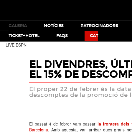
TICKETS
GALERIA
NOTÍCIES
PATROCINADORS
MOTO X
BMX
TICKET+HOTEL
FAQS
CAT
LIVE ESPN
EL DIVENDRES, ÚLT
EL 15% DE DESCOM
El proper 22 de febrer és la data
descomptes de la promoció de 
El passat 4 de febrer vam passar
la frontera dels
Barcelona
. Amb aquesta, van arribar dues grans no