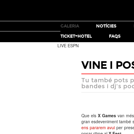
TICKETS
GALERIA
NOTÍCIES
MOTO X
TICKET+HOTEL
FAQS
LIVE ESPN
VINE I PO
Tu també pots pa
bandes i dj's po
Que els
X Games
van més 
gran esdeveniment també s'i
ens pararem avui
per prese
posar ritme al
X Fest
.