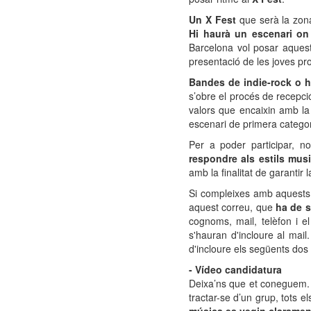
Un X Fest
que serà la zona
Hi haurà un escenari on 
Barcelona vol posar aques
presentació de les joves p
Bandes de indie-rock o h
s’obre el procés de recepci
valors que encaixin amb la 
escenari de primera categor
Per a poder participar, n
respondre als estils mus
amb la finalitat de garantir 
Si compleixes amb aquests 
aquest correu, que
ha de s
cognoms, mail, telèfon i e
s'hauran d'incloure al mai
d'incloure els següents dos 
- Vídeo candidatura
Deixa’ns que et coneguem. 
tractar-se d’un grup, tots 