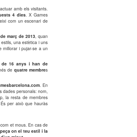
ctuar amb els visitants.
uests 4 dies
. X Games
eixi com un escenari de
s de març de 2013
, quan
stils, una estètica i uns
millorar i pujar-se a un
s de 16 anys i han de
més de
quatre membre
s
amesbarcelona.com
. En
ves dades personals: nom,
rup, la resta de membres
 És per això que hauràs
e com et mous. En cas de
eça on el teu estil i la