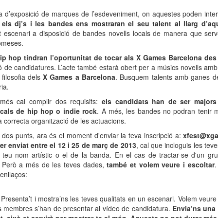
 d’exposició de marques de l’esdeveniment, on aquestes poden intera
els dj’s i les bandes ens mostraran el seu talent al llarg d’aq
t escenari a disposició de bandes novells locals de manera que serv
romeses.
ip hop tindran l’oportunitat de tocar als X Games Barcelona de
ó de candidatures. L’acte també estarà obert per a músics novells amb e
filosofia dels
X Games a Barcelona
. Busquem talents amb ganes de 
ia.
omés cal complir dos requisits:
els candidats han de ser major
icals de hip hop o indie rock
. A més, les bandes no podran tenir 
la correcta organització de les actuacions.
dos punts, ara és el moment d'enviar la teva inscripció a:
xfest@xg
er enviat entre el 12 i 25 de març de 2013
, cal que incloguis les te
l teu nom artístic o el de la banda. En el cas de tractar-se d'un g
l. Però a més de les teves dades,
també et volem veure i escoltar
.
enllaços:
Presenta’t i mostra’ns les teves qualitats en un escenari. Volem veur
els membres s’han de presentar al vídeo de candidatura.
Envia’ns una p