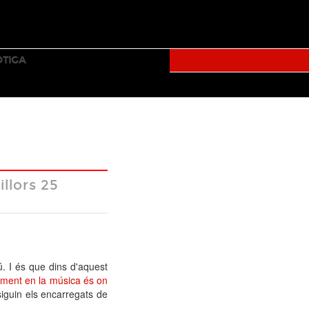
TICKETS
TUMBLR
FACEBOOK
TWITTER
YOUTUBE
OTIGA
RALLY
llors 25
Facebook
Twitter
Mail
. I és que dins d'aquest
ament en la música és on
iguin els encarregats de