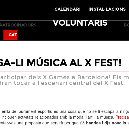
CALENDARI
INSTAL·LACIONS
VOLUNTARIS
PATROCINADORS
B
BMX
SKATEBOARD
CAT
SA-LI MÚSICA AL X FEST!
rticipar dels X Games a Barcelona! Els mi
dran tocar a l’escenari central del X Fest.
enllà del purament esportiu és una cosa que no se li escapa a ningú
nclouen activitats relacionades amb la moda, l'art i la música.
Precis
ntar-vos una proposta que servirà per que 2
5 bandes i djs novells
s