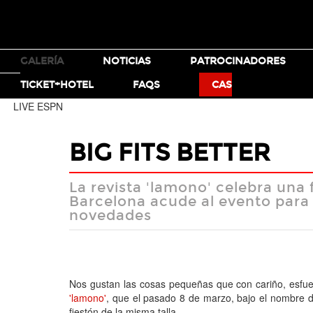
TICKETS
GALERÍA
NOTICIAS
PATROCINADORES
MOTO X
BMX
TICKET+HOTEL
FAQS
CAS
LIVE ESPN
BIG FITS BETTER
La revista 'lamono' celebra una 
Barcelona acude al evento para
novedades
Nos gustan las cosas pequeñas que con cariño, esfu
'lamono'
, que el pasado 8 de marzo, bajo el nombre d
fiestón de la misma talla.