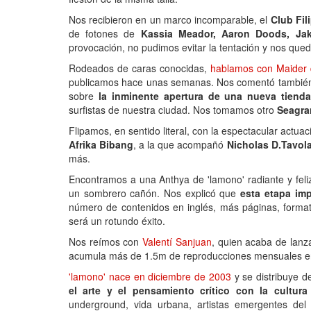
Nos recibieron en un marco incomparable, el
Club Fil
de fotones de
Kassia Meador, Aaron Doods, Ja
provocación, no pudimos evitar la tentación y nos que
Rodeados de caras conocidas,
hablamos con Maider d
publicamos hace unas semanas. Nos comentó también 
sobre
la inminente apertura de una nueva tienda
surfistas de nuestra ciudad. Nos tomamos otro
Seagr
Flipamos, en sentido literal, con la espectacular actua
Afrika Bibang
, a la que acompañó
Nicholas D.Tavol
más.
Encontramos a una Anthya de 'lamono' radiante y feliz 
un sombrero cañón. Nos explicó que
esta etapa imp
número de contenidos en inglés, más páginas, forma
será un rotundo éxito.
Nos reímos con
Valentí Sanjuan
, quien acaba de lanzar
acumula más de 1.5m de reproducciones mensuales e
'lamono' nace en diciembre de 2003
y se distribuye d
el arte y el pensamiento crítico con la cultur
underground, vida urbana, artistas emergentes del p