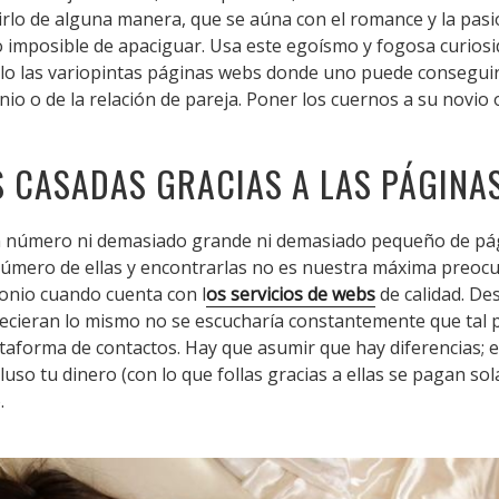
irlo de alguna manera, que se aúna con el romance y la pasi
o imposible de apaciguar. Usa este egoísmo y fogosa curios
lo las variopintas páginas webs donde uno puede conseguir m
o o de la relación de pareja. Poner los cuernos a su novio o
 CASADAS GRACIAS A LAS PÁGINAS
un número ni demasiado grande ni demasiado pequeño de pá
úmero de ellas y encontrarlas no es nuestra máxima preoc
monio cuando cuenta con l
os servicios de webs
de calidad. De
recieran lo mismo no se escucharía constantemente que tal 
taforma de contactos. Hay que asumir que hay diferencias; e
so tu dinero (con lo que follas gracias a ellas se pagan sol
.