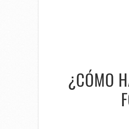
¿CÓMO HA
F