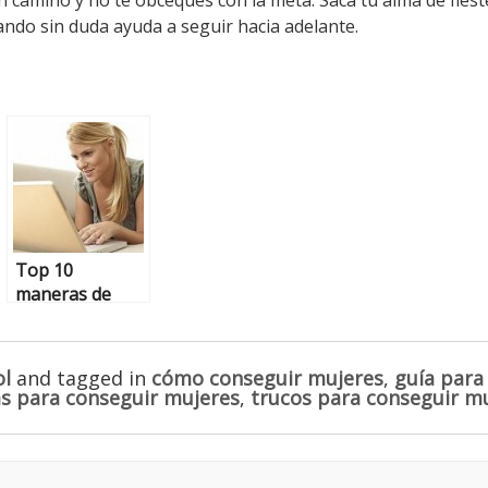
ndo sin duda ayuda a seguir hacia adelante.
Top 10
maneras de
cómo empezar
a hablar con
mujeres
ol
and tagged in
cómo conseguir mujeres
,
guía para
as para conseguir mujeres
,
trucos para conseguir m