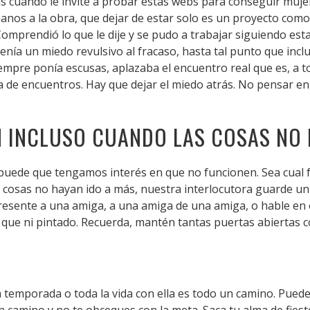
s cuando le invité a probar estas webs para conseguir muje
anos a la obra, que dejar de estar solo es un proyecto como
Comprendió lo que le dije y se pudo a trabajar siguiendo es
enía un miedo revulsivo al fracaso, hasta tal punto que inclu
siempre ponía escusas, aplazaba el encuentro real que es, a t
ma de encuentros. Hay que dejar el miedo atrás. No pensar 
N INCLUSO CUANDO LAS COSAS NO
puede que tengamos interés en que no funcionen. Sea cual f
cosas no hayan ido a más, nuestra interlocutora guarde un
ente a una amiga, a una amiga de una amiga, o hable en el
e que ni pintado. Recuerda, mantén tantas puertas abiertas
temporada o toda la vida con ella es todo un camino. Puede 
en camino y no te obceques con la meta. Saca tu alma de fies