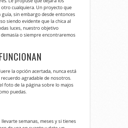
res. Le propuse que dejara los
 otro cualquiera. Un proyecto que
ta guía, sin embargo desde entonces
so siendo evidente que la chica al
odas luces, nuestro objetivo
en demasía o siempre encontraremos
 FUNCIONAN
uere la opción acertada, nunca está
 recuerdo agradable de nosotros.
 foto de la página sobre lo majos
 como puedas.
llevarte semanas, meses y si tienes
tero de vez en cuanto y date un