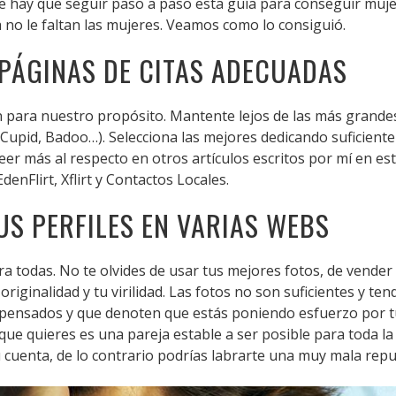
e hay que seguir paso a paso esta guía para conseguir muj
 no le faltan las mujeres. Veamos como lo consiguió.
 PÁGINAS DE CITAS ADECUADAS
n para nuestro propósito. Mantente lejos de las más grande
Cupid, Badoo…). Selecciona las mejores dedicando suficiente
eer más al respecto en otros artículos escritos por mí en est
 EdenFlirt, Xflirt y Contactos Locales.
US PERFILES EN VARIAS WEBS
ara todas. No te olvides de usar tus mejores fotos, de vende
originalidad y tu virilidad. Las fotos no son suficientes y t
 pensados y que denoten que estás poniendo esfuerzo por tu
o que quieres es una pareja estable a ser posible para toda l
tu cuenta, de lo contrario podrías labrarte una muy mala repu