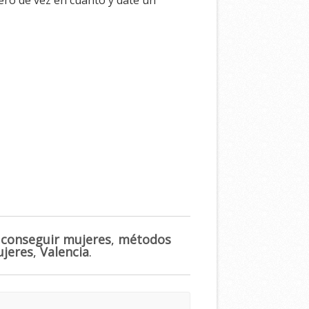
 conseguir mujeres
,
métodos
ujeres
,
Valencia
.