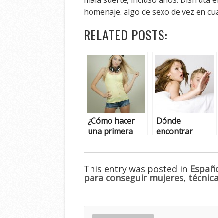
homenaje. algo de sexo de vez en cua
RELATED POSTS:
¿Cómo hacer
Dónde
una primera
encontrar
cita para follar
mujeres infieles
con mujeres?
This entry was posted in
Españ
para conseguir mujeres
,
técnic