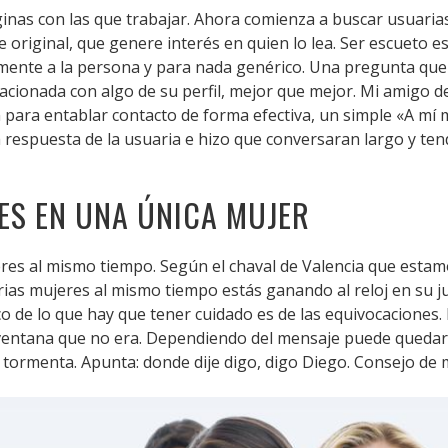
ginas con las que trabajar. Ahora comienza a buscar usuarias
 original, que genere interés en quien lo lea. Ser escueto e
ialmente a la persona y para nada genérico. Una pregunta qu
elacionada con algo de su perfil, mejor que mejor. Mi amigo 
 para entablar contacto de forma efectiva, un simple «A mí m
a respuesta de la usuaria e hizo que conversaran largo y te
RES EN UNA ÚNICA MUJER
res al mismo tiempo. Según el chaval de Valencia que esta
arias mujeres al mismo tiempo estás ganando al reloj en su 
co de lo que hay que tener cuidado es de las equivocaciones
ventana que no era. Dependiendo del mensaje puede quedar
 tormenta. Apunta: donde dije digo, digo Diego. Consejo de 