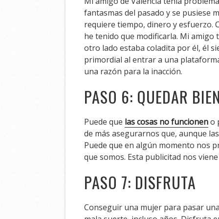
Mi amigo de Valencia tenía problema
fantasmas del pasado y se pusiese m
requiere tiempo, dinero y esfuerzo. 
he tenido que modificarla. Mi amigo t
otro lado estaba coladita por él, él 
primordial al entrar a una platafor
una razón para la inacción.
PASO 6: QUEDAR BIE
Puede que
las cosas no funcionen
o 
de más asegurarnos que, aunque las 
Puede que en algún momento nos pres
que somos. Esta publicitad nos vien
PASO 7: DISFRUTA
Conseguir una mujer para pasar una 
mala suerte, incluso años. Disfruta 