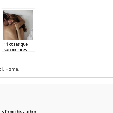
11 cosas que
son mejores
cuando estás
enamorado
ol, Home
.
ts from this author