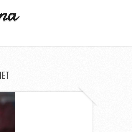
ona
NET