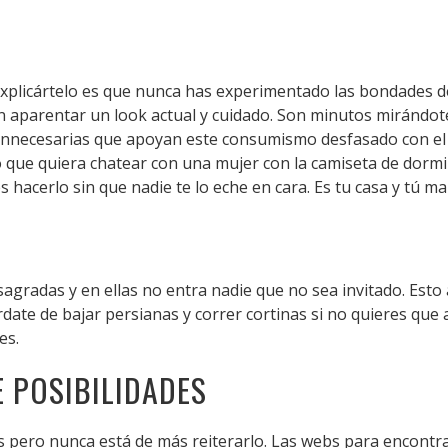
explicártelo es que nunca has experimentado las bondades de li
n aparentar un look actual y cuidado. Son minutos mirándot
as innecesarias que apoyan este consumismo desfasado con 
que quiera chatear con una mujer con la camiseta de dormir
s hacerlo sin que nadie te lo eche en cara. Es tu casa y tú m
sagradas y en ellas no entra nadie que no sea invitado. Es
rdate de bajar persianas y correr cortinas si no quieres que
es.
 POSIBILIDADES
s pero nunca está de más reiterarlo. Las webs para encont