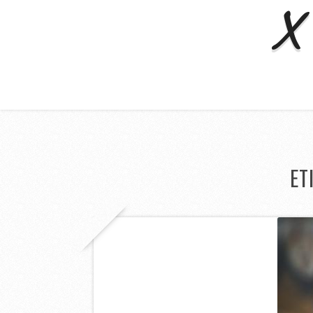
X 
ET