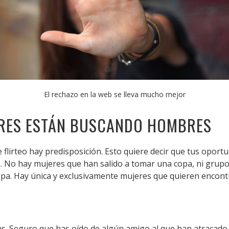
El rechazo en la web se lleva mucho mejor
ERES ESTÁN BUSCANDO HOMBRES
e flirteo hay predisposición. Esto quiere decir que tus opor
. No hay mujeres que han salido a tomar una copa, ni grupos
a. Hay única y exclusivamente mujeres que quieren encont
as. Seguro que has oído de algún amigo al que han atracad