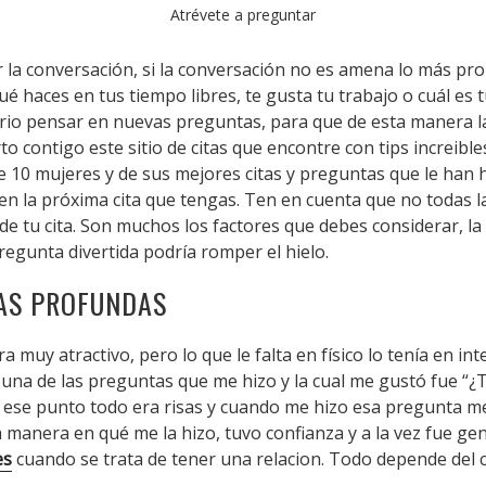
Atrévete a preguntar
r la conversación, si la conversación no es amena lo más pro
é haces en tus tiempo libres, te gusta tu trabajo o cuál es t
rio pensar en nuevas preguntas, para que de esta manera la 
 contigo este sitio de citas que encontre con tips increibl
 10 mujeres y de sus mejores citas y preguntas que le han h
en la próxima cita que tengas. Ten en cuenta que no todas l
e tu cita. Son muchos los factores que debes considerar, la re
regunta divertida podría romper el hielo.
AS PROFUNDAS
a muy atractivo, pero lo que le falta en físico lo tenía en int
 una de las preguntas que me hizo y la cual me gustó fue “¿T
se punto todo era risas y cuando me hizo esa pregunta me 
a manera en qué me la hizo, tuvo confianza y a la vez fue gen
es
cuando se trata de tener una relacion. Todo depende del