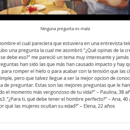
Ninguna pregunta es mala
hombre el cual pareciera que estuviera en una entrevista tel
o una pregunta la cual me asombró “¿Qué opinas de la crec
e se debe eso?” me pareció un tema muy interesante y jamá
reguntas han sido las que más han causado impacto y hay que
 para romper el hielo o para acabar con la tensión que las c
mple, pero que talvez llegue a ser la mejor opcion de conoc
ra de preguntar. Estas son las mejores preguntas que le han
 sido el momento más vergonzoso de tu vida?” – Paulina, 38 a
os3. “¿Para ti, qué debe tener el hombre perfecto?” – Ana, 40 
Por qué las mujeres ocultan su edad?” – Elena, 22 años