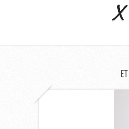
X 
ET