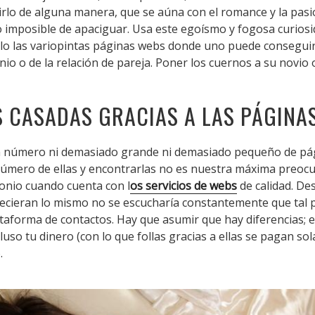
irlo de alguna manera, que se aúna con el romance y la pasi
o imposible de apaciguar. Usa este egoísmo y fogosa curios
lo las variopintas páginas webs donde uno puede conseguir m
o o de la relación de pareja. Poner los cuernos a su novio o
 CASADAS GRACIAS A LAS PÁGINAS
un número ni demasiado grande ni demasiado pequeño de pá
úmero de ellas y encontrarlas no es nuestra máxima preoc
monio cuando cuenta con l
os servicios de webs
de calidad. De
recieran lo mismo no se escucharía constantemente que tal 
taforma de contactos. Hay que asumir que hay diferencias; e
so tu dinero (con lo que follas gracias a ellas se pagan sol
.