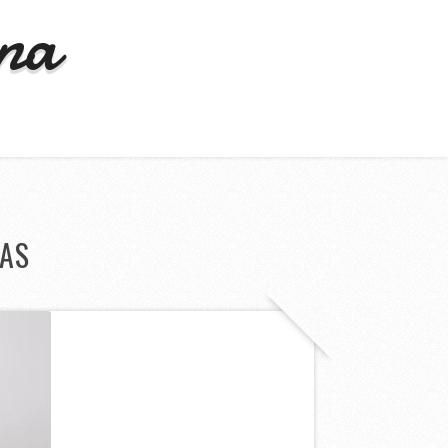
ona
DAS