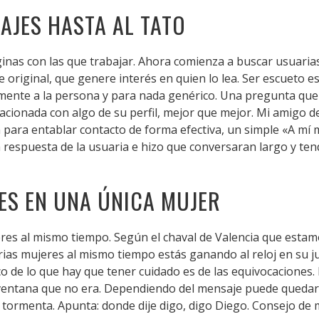
AJES HASTA AL TATO
ginas con las que trabajar. Ahora comienza a buscar usuarias
 original, que genere interés en quien lo lea. Ser escueto e
ialmente a la persona y para nada genérico. Una pregunta qu
elacionada con algo de su perfil, mejor que mejor. Mi amigo 
 para entablar contacto de forma efectiva, un simple «A mí m
a respuesta de la usuaria e hizo que conversaran largo y te
RES EN UNA ÚNICA MUJER
res al mismo tiempo. Según el chaval de Valencia que esta
arias mujeres al mismo tiempo estás ganando al reloj en su 
co de lo que hay que tener cuidado es de las equivocaciones
ventana que no era. Dependiendo del mensaje puede quedar
 tormenta. Apunta: donde dije digo, digo Diego. Consejo de 