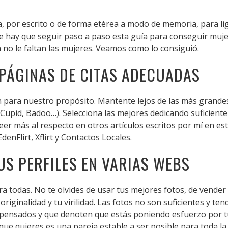
 por escrito o de forma etérea a modo de memoria, para lig
e hay que seguir paso a paso esta guía para conseguir muj
 no le faltan las mujeres. Veamos como lo consiguió.
 PÁGINAS DE CITAS ADECUADAS
n para nuestro propósito. Mantente lejos de las más grande
Cupid, Badoo…). Selecciona las mejores dedicando suficiente
eer más al respecto en otros artículos escritos por mí en est
 EdenFlirt, Xflirt y Contactos Locales.
US PERFILES EN VARIAS WEBS
ara todas. No te olvides de usar tus mejores fotos, de vende
originalidad y tu virilidad. Las fotos no son suficientes y t
 pensados y que denoten que estás poniendo esfuerzo por tu
o que quieres es una pareja estable a ser posible para toda l