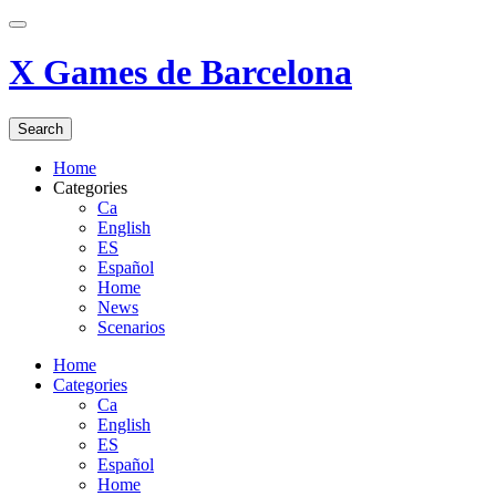
X Games de Barcelona
Search
Home
Categories
Ca
English
ES
Español
Home
News
Scenarios
Home
Categories
Ca
English
ES
Español
Home