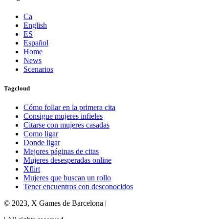
Ca
English
ES
Español
Home
News
Scenarios
Tagcloud
Cómo follar en la primera cita
Consigue mujeres infieles
Citarse con mujeres casadas
Como ligar
Donde ligar
Mejores páginas de citas
Mujeres desesperadas online
Xflirt
Mujeres que buscan un rollo
Tener encuentros con desconocidos
© 2023, X Games de Barcelona |